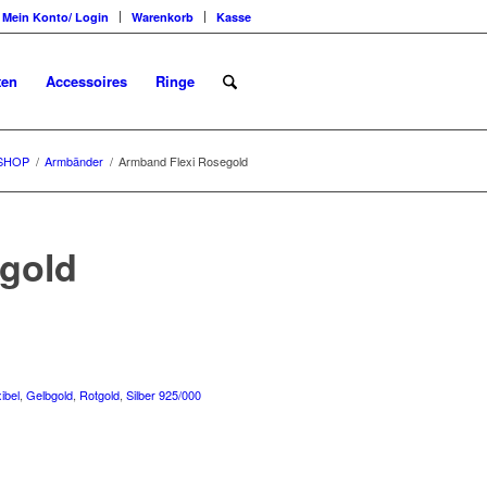
Mein Konto/ Login
Warenkorb
Kasse
ten
Accessoires
Ringe
SHOP
/
Armbänder
/
Armband Flexi Rosegold
gold
xibel
,
Gelbgold
,
Rotgold
,
Silber 925/000