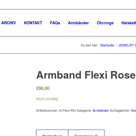
ARCHIV
KONTAKT
FAQs
Armbänder
Ohrringe
Halsket
Du bist hier:
Startseite
/
JEWELRY 
Armband Flexi Rose
€
98,00
Nicht vorrätig
Artikelnummer:
A-Flexi-RG
Kategorie:
Armbänder
Schlagwörter:
fle
Beschreibung
Rezensionen (0)