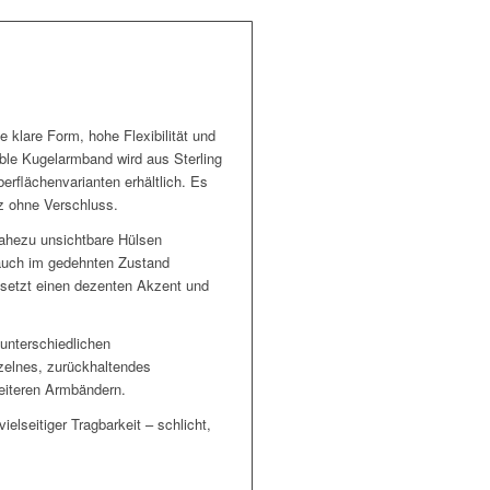
klare Form, hohe Flexibilität und
ble Kugelarmband wird aus Sterling
berflächenvarianten erhältlich. Es
z ohne Verschluss.
 nahezu unsichtbare Hülsen
auch im gedehnten Zustand
 setzt einen dezenten Akzent und
unterschiedlichen
zelnes, zurückhaltendes
eiteren Armbändern.
ielseitiger Tragbarkeit – schlicht,