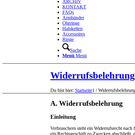
ARCHIV
KONTAKT
FAQs
Armbänder
Ohrringe
Halsketten
Accessoires
Ringe
Suche
Menü
Menü
Widerrufsbelehrung
Du bist hier:
Startseite
1
/
Widerrufsbelehrun
A. Widerrufsbelehrung
Einleitung
Verbrauchern steht ein Widerrufsrecht nach 
ein Rechtsgeschäft zu Zwecken abschließt, 