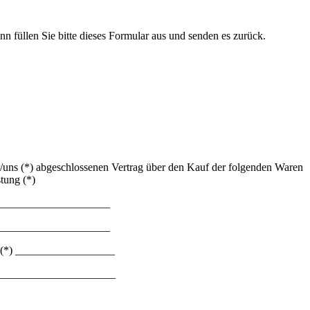
n füllen Sie bitte dieses Formular aus und senden es zurück.
ir/uns (*) abgeschlossenen Vertrag über den Kauf der folgenden Waren
stung (*)
____________________
____________________
am (*) __________________
_____________________
_____________________