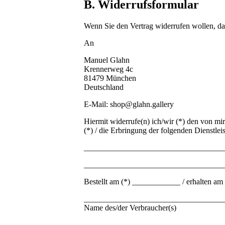
B. Widerrufsformular
Wenn Sie den Vertrag widerrufen wollen, dan
An
Manuel Glahn
Krennerweg 4c
81479 München
Deutschland
E-Mail: shop@glahn.gallery
Hiermit widerrufe(n) ich/wir (*) den von m
(*) / die Erbringung der folgenden Dienstlei
___________________________________
___________________________________
Bestellt am (*) ____________ / erhalten 
___________________________________
Name des/der Verbraucher(s)
___________________________________