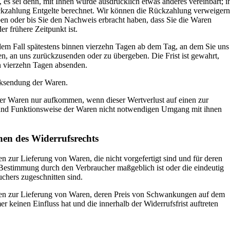
 es sei denn, mit Ihnen wurde ausdrücklich etwas anderes vereinbart; i
kzahlung Entgelte berechnet. Wir können die Rückzahlung verweigern
ben oder bis Sie den Nachweis erbracht haben, dass Sie die Waren
r frühere Zeitpunkt ist.
dem Fall spätestens binnen vierzehn Tagen ab dem Tag, an dem Sie uns
en, an uns zurückzusenden oder zu übergeben. Die Frist ist gewahrt,
n vierzehn Tagen absenden.
cksendung der Waren.
der Waren nur aufkommen, wenn dieser Wertverlust auf einen zur
 und Funktionsweise der Waren nicht notwendigen Umgang mit ihnen
chen des Widerrufsrechts
en zur Lieferung von Waren, die nicht vorgefertigt sind und für deren
 Bestimmung durch den Verbraucher maßgeblich ist oder die eindeutig
uchers zugeschnitten sind.
ägen zur Lieferung von Waren, deren Preis von Schwankungen auf dem
 keinen Einfluss hat und die innerhalb der Widerrufsfrist auftreten