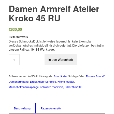
Damen Armreif Atelier
Kroko 45 RU
€
630,00
Lieferhinweis:
Dieses Schmuckstück ist teilweise lagernd. Ist kein Exemplar
verfügbar, wird es individuell für dich gefertigt. Die Lieferzeit beträgt in
diesem Fall ca.
10–14 Werktage
.
In den Warenkorb
Artikelnummer:
AK45-RU
Kategorie:
Armbänder
Schlagwörter:
Damen Armreif
,
Damenarmband
,
Druckknopf Schließe
,
Kroko Muster
,
Manschettenarmspange
,
schwarz rhodiniert
,
Silber 925/000
Beschreibung
Rezensionen (0)