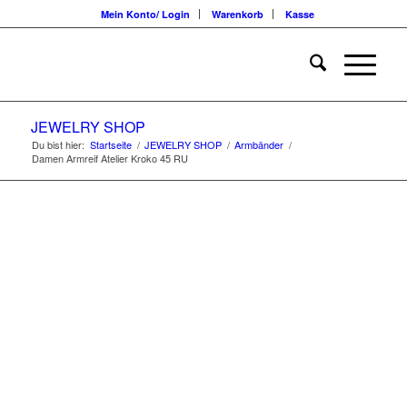
Mein Konto/ Login
Warenkorb
Kasse
JEWELRY SHOP
Du bist hier:
Startseite
/
JEWELRY SHOP
/
Armbänder
/
Damen Armreif Atelier Kroko 45 RU