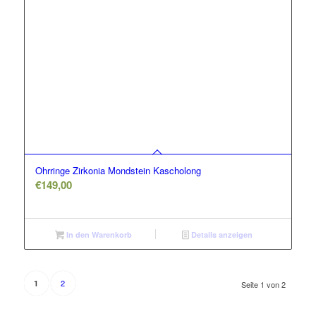
Ohrringe Zirkonia Mondstein Kascholong
€
149,00
In den Warenkorb
Details anzeigen
2
1
Seite 1 von 2