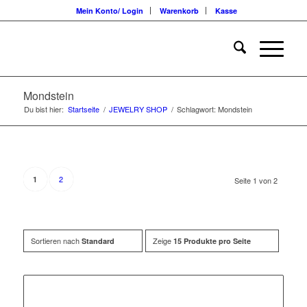
Mein Konto/ Login
Warenkorb
Kasse
Mondstein
Du bist hier:
Startseite
/
JEWELRY SHOP
/
Schlagwort: Mondstein
2
1
Seite 1 von 2
Sortieren nach
Zeige
Standard
15 Produkte pro Seite