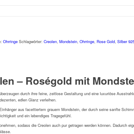
e:
Ohrringe
Schlagwörter:
Creolen
,
Mondstein
,
Ohrringe
,
Rose Gold
,
Silber 92
len – Roségold mit Mondste
berzeugen durch ihre feine, zeitlose Gestaltung und eine luxuriöse Ausstrahl
dezenten, edlen Glanz verleihen.
 Einhänger aus facettiertem grauem Mondstein, der durch seine sanfte Schim
eichtigkeit und ein lebendiges Tragegefühl.
abnehmen, sodass die Creolen auch pur getragen werden können. Dadurch ei
nlässe.