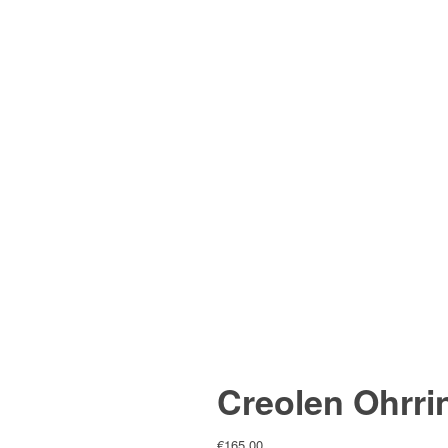
Creolen Ohrri
€
165,00