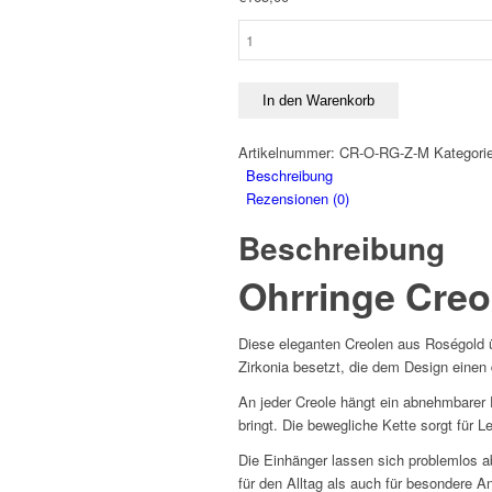
Creolen
Ohrringe
Zirkonia
RG
In den Warenkorb
Mondstein
Menge
Artikelnummer:
CR-O-RG-Z-M
Kategori
Beschreibung
Rezensionen (0)
Beschreibung
Ohrringe Creo
Diese eleganten Creolen aus Roségold ü
Zirkonia besetzt, die dem Design einen 
An jeder Creole hängt ein abnehmbarer
bringt. Die bewegliche Kette sorgt für L
Die Einhänger lassen sich problemlos 
für den Alltag als auch für besondere A