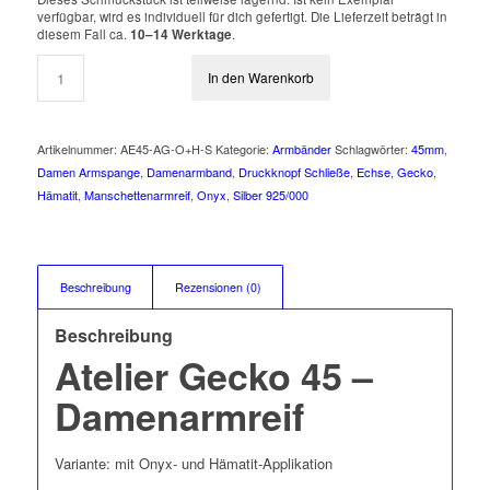
verfügbar, wird es individuell für dich gefertigt. Die Lieferzeit beträgt in
diesem Fall ca.
10–14 Werktage
.
In den Warenkorb
Artikelnummer:
AE45-AG-O+H-S
Kategorie:
Armbänder
Schlagwörter:
45mm
,
Damen Armspange
,
Damenarmband
,
Druckknopf Schließe
,
Echse
,
Gecko
,
Hämatit
,
Manschettenarmreif
,
Onyx
,
Silber 925/000
Beschreibung
Rezensionen (0)
Beschreibung
Atelier Gecko 45 –
Damenarmreif
Variante: mit Onyx- und Hämatit-Applikation