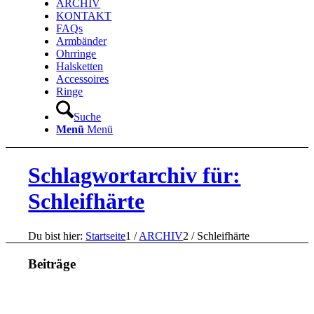
ARCHIV
KONTAKT
FAQs
Armbänder
Ohrringe
Halsketten
Accessoires
Ringe
Suche
Menü
Menü
Schlagwortarchiv für:
Schleifhärte
Du bist hier:
Startseite
1
/
ARCHIV
2
/
Schleifhärte
Beiträge